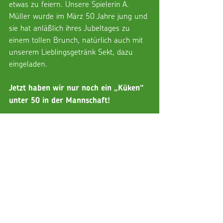
etwas zu feiern. Unsere Spielerin A. 
Müller wurde im März 50 Jahre jung und 
sie hat anläßlich ihres Jubeltages zu 
einem tollen Brunch, natürlich auch mit 
unserem Lieblingsgetränk Sekt, dazu 
eingeladen. 
Jetzt haben wir nur noch ein „Küken“ 
unter 50 in der Mannschaft!
Im Sommer folgt dann noch ein 
gemeinsames Wochenende in einem 
romantischen Hotel mit Dinner, 
Draisinenfahrt und was uns sonst noch 
so alles einfällt. Langweilig wird uns 
bestimmt nicht.