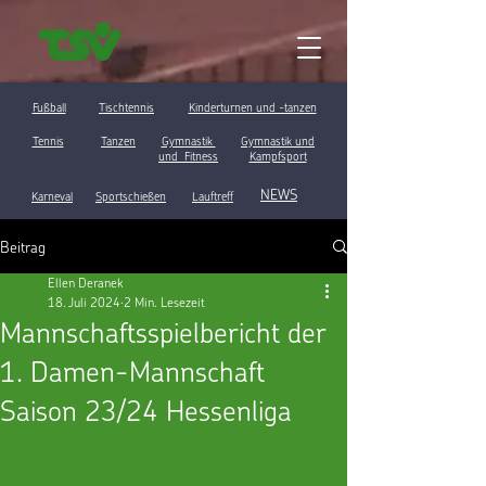
Fußball
Tischtennis
Kinderturnen und -tanzen
Tennis
Tanzen
Gymnastik
Gymnastik und
und Fitness
Kampfsport
NEWS
Karneval
Sportschießen
Lauftreff
Beitrag
Ellen Deranek
18. Juli 2024
2 Min. Lesezeit
Mannschaftsspielbericht der
1. Damen-Mannschaft
Saison 23/24 Hessenliga