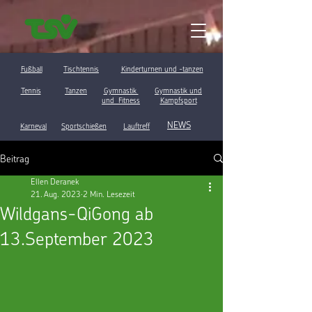
Fußball
Tischtennis
Kinderturnen und -tanzen
Tennis
Tanzen
Gymnastik
Gymnastik und
und Fitness
Kampfsport
NEWS
Karneval
Sportschießen
Lauftreff
Beitrag
Ellen Deranek
21. Aug. 2023
2 Min. Lesezeit
Wildgans-QiGong ab
13.September 2023