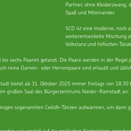
Partner, ohne Kleiderzwang, da
Spaß und Miteinander.
SCD ist eine moderne, noch ak
weiterentwickelte Mischung z
Volkstanz und höfischen Tänze
i bis sechs Paaren getanzt. Die Paare werden in der Regel j
Auch reine Damen- oder Herrenpaare sind erlaubt und üblic
adt bietet ab 31. Oktober 2025 immer freitags von 18:30 b
im großen Saal des Bürgerzentrums Nieder-Ramstadt an.
einigen sogenannten Ceilidh-Tänzen aufwärmen, um dann 
erden wir speziell auf die englischen Kontratänze eingehen