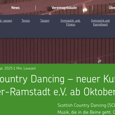
News
Vereinsgebäude
Übe
d -tanzen
Tennis
Tanzen
Gymnastik und
Gymnastik und
Fitness
Kampfsport
pt. 2025
1 Min. Lesezeit
Country Dancing – neuer Ku
r-Ramstadt e.V. ab Oktobe
Scottish Country Dancing (SCD
Musik, die in die Beine geht. 