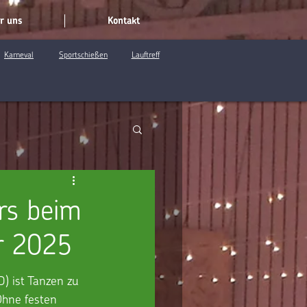
r uns
Kontakt
Karneval
Sportschießen
Lauftreff
rs beim
r 2025
) ist Tanzen zu 
Ohne festen 