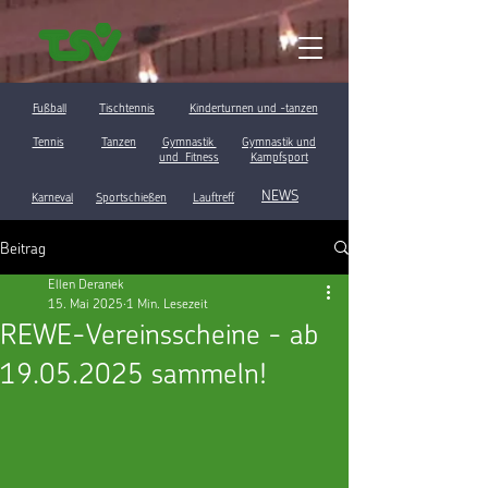
Fußball
Tischtennis
Kinderturnen und -tanzen
Tennis
Tanzen
Gymnastik
Gymnastik und
und Fitness
Kampfsport
NEWS
Karneval
Sportschießen
Lauftreff
Beitrag
Ellen Deranek
15. Mai 2025
1 Min. Lesezeit
REWE-Vereinsscheine - ab
19.05.2025 sammeln!