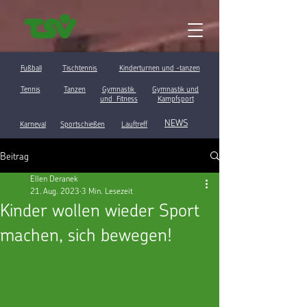
Fußball
Tischtennis
Kinderturnen und -tanzen
Tennis
Tanzen
Gymnastik
Gymnastik und
und Fitness
Kampfsport
NEWS
Karneval
Sportschießen
Lauftreff
Beitrag
Ellen Deranek
21. Aug. 2023
3 Min. Lesezeit
Kinder wollen wieder Sport
machen, sich bewegen!