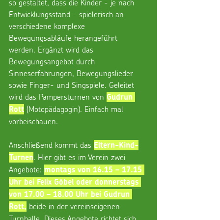
so gestaltet, dass die Kinder - je nach 
Entwicklungsstand - spielerisch an 
verschiedene komplexe 
Bewegungsabläufe herangeführt 
werden. Ergänzt wird das 
Bewegungsangebot durch 
Sinneserfahrungen, Bewegungslieder 
sowie Finger- und Singspiele. Geleitet 
wird das Pampersturnen von 
Gudrun 
 (Motopädagogin). Einfach mal 
Rott
vorbeischauen.
Anschließend kommt das 
Eltern-Kind-
. Hier gibt es im Verein zwei 
Turnen
Angebote: 
montags von 16.15 – 17.15 
Uhr bei Felix Göbel oder donnerstags 
von 17.00 – 18.00 Uhr bei Gudrun 
 beide in der vereinseigenen 
Rott,
Turnhalle. Dieses Angebote richtet sich 