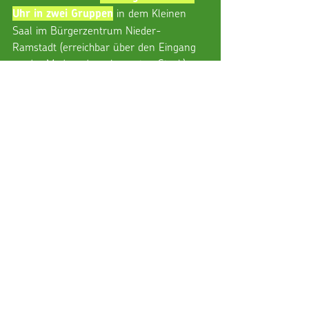
 in dem Kleinen 
Uhr in zwei Gruppen
Saal im Bürgerzentrum Nieder-
Ramstadt (erreichbar über den Eingang 
an der Modau, dann im ersten Stock) 
angeboten. Jeder kann gleich 
mitmachen. Vorkenntnisse oder die 
vorige Teilnahme an einer der vielen 
Kinderturngruppen ist nicht 
Voraussetzung. Die Trainerin, 
Giulia 
, freut sich über viele 
Anitra
tanzbegeisterte Kinder, die irgendwann 
auch ihr Können bei Auftritten zeigen 
können!
Alle weitergehenden Angebote in den 
anderen Sportarten, wie Tischtennis, 
Tennis, Fußball, Karneval, Schießen 
oder Kampfsport finden alle Eltern 