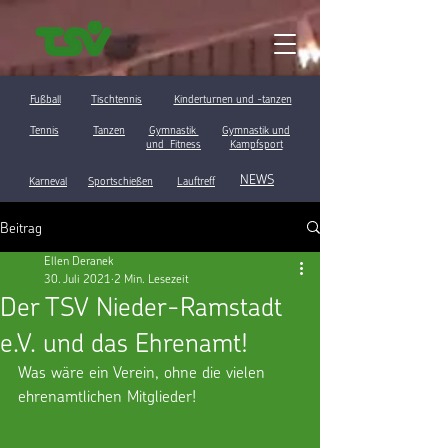
Fußball
Tischtennis
Kinderturnen und -tanzen
Tennis
Tanzen
Gymnastik
Gymnastik und
und Fitness
Kampfsport
NEWS
Karneval
Sportschießen
Lauftreff
Beitrag
Ellen Deranek
30. Juli 2021
2 Min. Lesezeit
Der TSV Nieder-Ramstadt
e.V. und das Ehrenamt!
Was wäre ein Verein, ohne die vielen 
ehrenamtlichen Mitglieder!