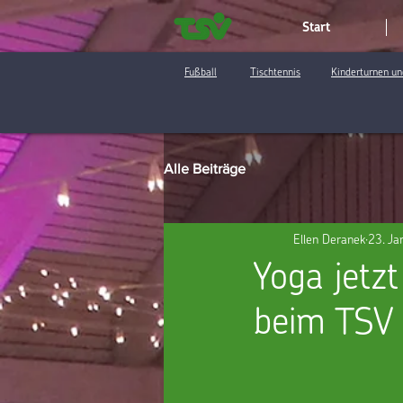
Start
Fußball
Tischtennis
Kinderturnen un
Alle Beiträge
Ellen Deranek
23. Ja
Yoga jetz
beim TSV 