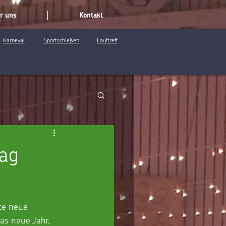
r uns
Kontakt
Karneval
Sportschießen
Lauftreff
tag
te neue 
as neue Jahr, 