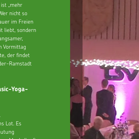
ist „mehr 
Wer nicht so 
auer im Freien 
t liebt, sondern 
langsamer, 
m Vormittag 
, der findet 
der-Ramstadt 
asic-Yoga-
.
s Lot. Es 
eutung 