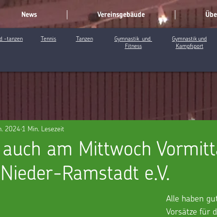
News
Vereinsgebäude
Übe
d -tanzen
Tennis
Tanzen
Gymnastik und
Gymnastik und
Fitness
Kampfsport
n. 2024
1 Min. Lesezeit
t auch am Mittwoch Vormit
Nieder-Ramstadt e.V.
Alle haben gu
Vorsätze für d