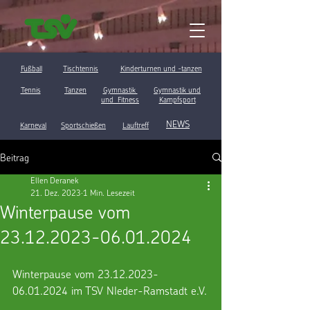
Fußball
Tischtennis
Kinderturnen und -tanzen
Tennis
Tanzen
Gymnastik
Gymnastik und
und Fitness
Kampfsport
NEWS
Karneval
Sportschießen
Lauftreff
Beitrag
Ellen Deranek
21. Dez. 2023
1 Min. Lesezeit
Winterpause vom
23.12.2023-06.01.2024
Winterpause vom 23.12.2023-
06.01.2024 im TSV NIeder-Ramstadt e.V.