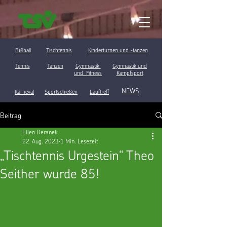
Fußball
Tischtennis
Kinderturnen und -tanzen
Tennis
Tanzen
Gymnastik
Gymnastik und
und Fitness
Kampfsport
NEWS
Karneval
Sportschießen
Lauftreff
Beitrag
Ellen Deranek
22. Aug. 2023
1 Min. Lesezeit
„Tischtennis Urgestein“ Theo
Seither wurde 85!