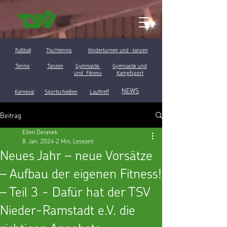
Fußball
Tischtennis
Kinderturnen und -tanzen
Tennis
Tanzen
Gymnastik
Gymnastik und
und Fitness
Kampfsport
NEWS
Karneval
Sportschießen
Lauftreff
Beitrag
Ellen Deranek
8. Jan. 2024
2 Min. Lesezeit
Neues Jahr – neue Vorsätze
– Aufbau der eigenen Fitness!
– Teil 3 - Dafür hat der TSV
Nieder-Ramstadt e.V. die