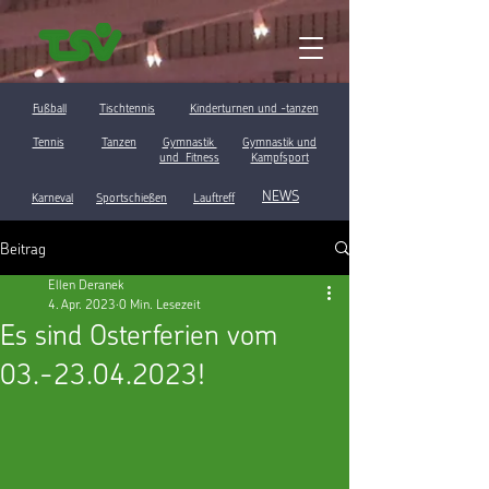
Fußball
Tischtennis
Kinderturnen und -tanzen
Tennis
Tanzen
Gymnastik
Gymnastik und
und Fitness
Kampfsport
NEWS
Karneval
Sportschießen
Lauftreff
Beitrag
Ellen Deranek
4. Apr. 2023
0 Min. Lesezeit
Es sind Osterferien vom
03.-23.04.2023!