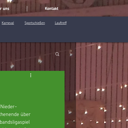
r uns
Kontakt
Karneval
Sportschießen
Lauftreff
 Nieder-
chenende über 
bandsligaspiel 