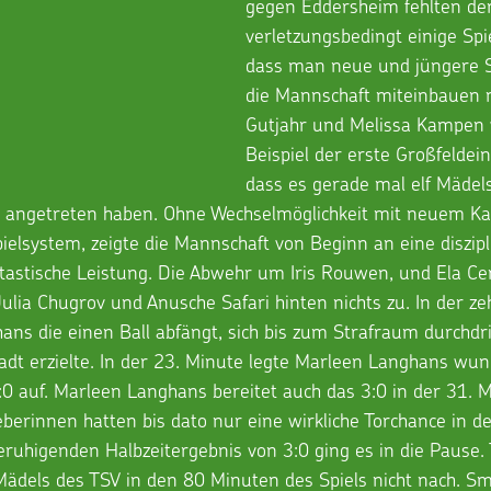
gegen Eddersheim fehlten der
verletzungsbedingt einige Spi
dass man neue und jüngere S
die Mannschaft miteinbauen m
Gutjahr und Melissa Kampen
Beispiel der erste Großfeldei
dass es gerade mal elf Mädel
angetreten haben. Ohne Wechselmöglichkeit mit neuem Ka
elsystem, zeigte die Mannschaft von Beginn an eine diszipl
tastische Leistung. Die Abwehr um Iris Rouwen, und Ela Cer
ulia Chugrov und Anusche Safari hinten nichts zu. In der z
ns die einen Ball abfängt, sich bis zum Strafraum durchdr
dt erzielte. In der 23. Minute legte Marleen Langhans wun
0 auf. Marleen Langhans bereitet auch das 3:0 in der 31. M
eberinnen hatten bis dato nur eine wirkliche Torchance in d
ruhigenden Halbzeitergebnis von 3:0 ging es in die Pause. 
Mädels des TSV in den 80 Minuten des Spiels nicht nach. Sm