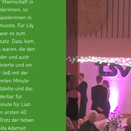
 Mannschaft in 
elerinnen, so 
pielerinnen in 
usste. Für Lily 
 war es zum 
nsatz. Dazu kam, 
s waren, die den 
der und auch 
inierte und vor 
 ließ mit der 
ehnten Minute 
ibbelte und das 
derbar für 
inute für Liah 
en ersten 40 
Trotz der hohen 
illa Adameit 