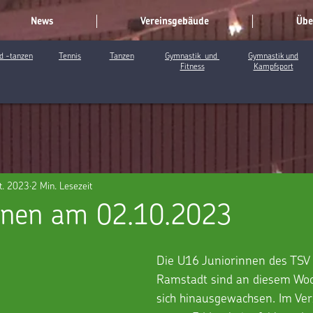
News
Vereinsgebäude
Übe
d -tanzen
Tennis
Tanzen
Gymnastik und
Gymnastik und
Fitness
Kampfsport
t. 2023
2 Min. Lesezeit
inen am 02.10.2023
Die U16 Juniorinnen des TSV
Ramstadt sind an diesem Wo
sich hinausgewachsen. Im Ver