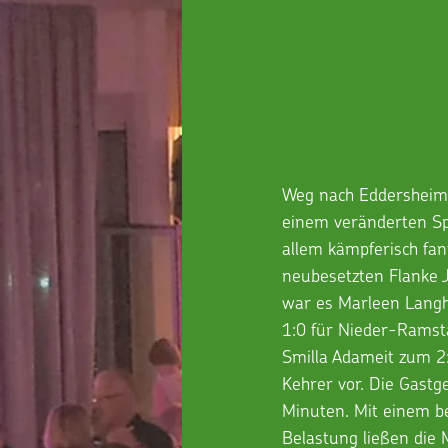
Weg nach Eddersheim 
einem veränderten Spi
allem kämpferisch fan
neubesetzten Flanke J
war es Marleen Langha
1:0 für Nieder-Ramsta
Smilla Adameit zum 2:
Kehrer vor. Die Gastg
Minuten. Mit einem be
Belastung ließen die 