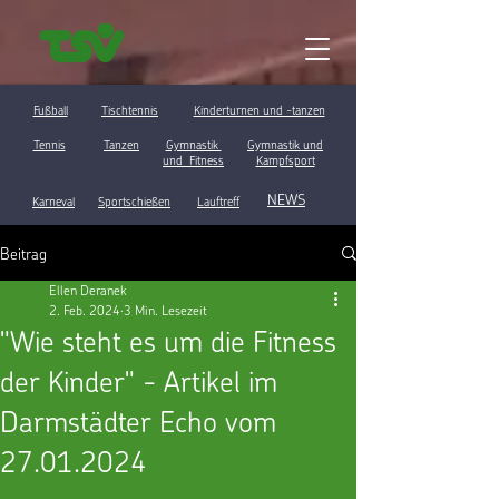
Fußball
Tischtennis
Kinderturnen und -tanzen
Tennis
Tanzen
Gymnastik
Gymnastik und
und Fitness
Kampfsport
NEWS
Karneval
Sportschießen
Lauftreff
Beitrag
Ellen Deranek
2. Feb. 2024
3 Min. Lesezeit
"Wie steht es um die Fitness
der Kinder" - Artikel im
Darmstädter Echo vom
27.01.2024