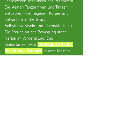
Jahreszeiten bereichern das Programm. 
Die kleinen Tänzerinnen und Tänzer 
entdecken ihren eigenen Körper und 
entwickeln in der Gruppe 
Selbstbewußtsein und Eigenständigkeit. 
Die Freude an der Bewegung steht 
hierbei im Vordergrund. Das 
Kindertanzen wird 
montags ab 17.15 
 in dem Kleinen 
Uhr in zwei Gruppen
Saal im Bürgerzentrum Nieder-
Ramstadt (erreichbar über den Eingang 
an der Modau, dann im ersten Stock) 
angeboten. Jeder kann gleich 
mitmachen. Vorkenntnisse oder die 
vorige Teilnahme an einer der vielen 
Kinderturngruppen ist nicht 
Voraussetzung. Die Trainerin, 
Giulia 
, freut sich über viele 
Anitra
tanzbegeisterte Kinder, die irgendwann 