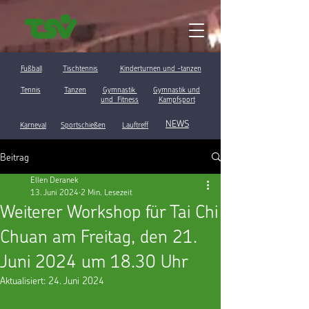
Fußball
Tischtennis
Kinderturnen und -tanzen
Tennis
Tanzen
Gymnastik
Gymnastik und
und Fitness
Kampfsport
NEWS
Karneval
Sportschießen
Lauftreff
Beitrag
Ellen Deranek
13. Juni 2024
2 Min. Lesezeit
Weiterer Workshop für Tai Chi
Chuan am Freitag, den 21.
Juni 2024 um 18.30 Uhr
Aktualisiert:
24. Juni 2024