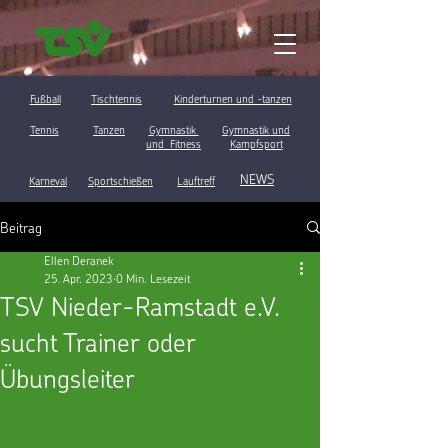
Fußball
Tischtennis
Kinderturnen und -tanzen
Tennis
Tanzen
Gymnastik
Gymnastik und
und Fitness
Kampfsport
NEWS
Karneval
Sportschießen
Lauftreff
Beitrag
Ellen Deranek
25. Apr. 2023
0 Min. Lesezeit
TSV Nieder-Ramstadt e.V.
sucht Trainer oder
Übungsleiter