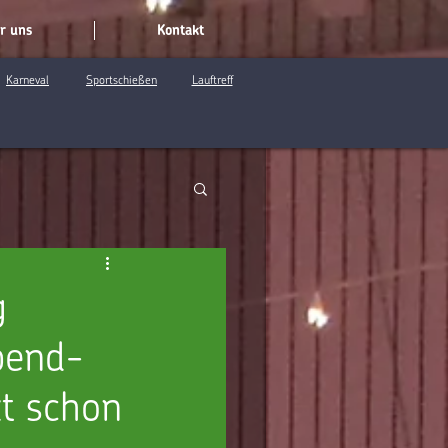
r uns
Kontakt
Karneval
Sportschießen
Lauftreff
g
bend-
zt schon