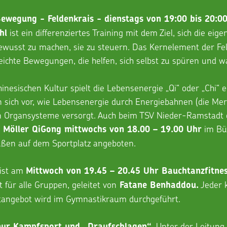
ewegung - Feldenkrais - dienstags von 19:00 bis 20:0
 ist ein differenziertes Training mit dem Ziel, sich die eige
hl
usst zu machen, sie zu steuern. Das Kernelement der Fe
leichte Bewegungen, die helfen, sich selbst zu spüren und 
chinesischen Kultur spielt die Lebensenergie „Qi“ oder „Chi“ e
n sich vor, wie Lebensenergie durch Energiebahnen (die Meri
n Organsysteme versorgt. Auch beim TSV Nieder-Ramstadt e
 im B
a Möller QiGong mittwochs von 18.00 – 19.00 Uhr
ßen auf dem Sportplatz angeboten.
st am 
Mittwoch von 19.45 – 20.45 Uhr Bauchtanzfitnes
 für alle Gruppen, geleitet von
 Jeder 
 Fatane Benhaddou.
angebot wird im Gymnastikraum durchgeführt.
. Unter der Leitun
 nur Kampfsport und „Draufschlagen“