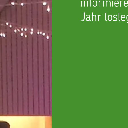
informier
Jahr losl