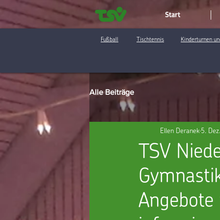
Start
Fußball
Tischtennis
Kinderturnen un
Alle Beiträge
Ellen Deranek
5. Dez
TSV Niede
Gymnastik
Angebote f