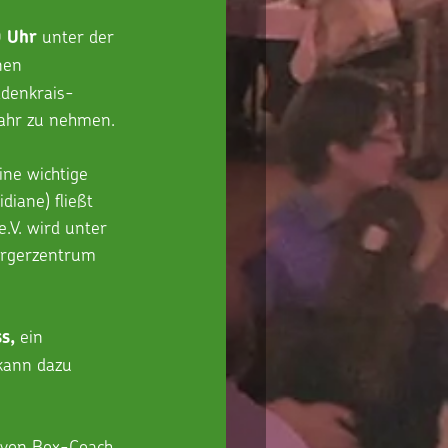
 unter der 
0 Uhr
nen 
ldenkrais-
wahr zu nehmen. 
ine wichtige 
diane) fließt 
.V. wird unter 
ürgerzentrum 
 ein 
s,
kann dazu 
g von Box-Coach 