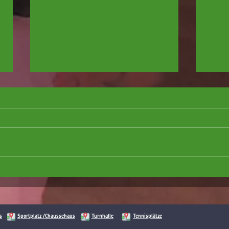
Putzfee/Putzelf gesucht
Tischt
s
Sportplatz /Chaussehaus
Turnhalle
Tennisplätze