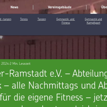
News
Vereinsgebäude
Übe
d -tanzen
Tennis
Tanzen
Gymnastik und
Gymnastik und
Fitness
Kampfsport
. 2024
2 Min. Lesezeit
r-Ramstadt e.V. – Abteilun
 – alle Nachmittags und A
ür die eigene Fitness – jet