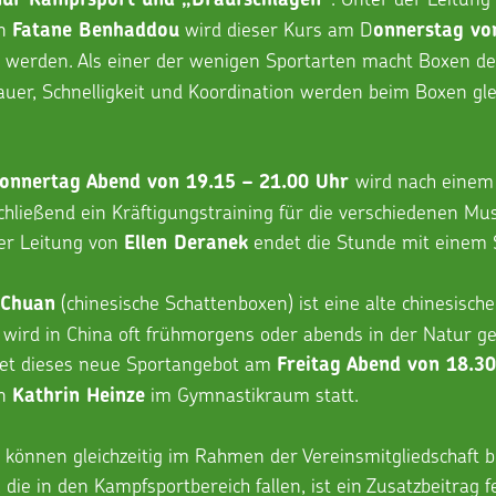
n 
 wird dieser Kurs am D
Fatane Benhaddou
onnerstag vo
 werden. Als einer der wenigen Sportarten macht Boxen d
dauer, Schnelligkeit und Koordination werden beim Boxen glei
wird nach einem
onnertag Abend von 19.15 – 21.00 Uhr 
chließend ein Kräftigungstraining für die verschiedenen Mu
er Leitung von 
 endet die Stunde mit einem S
Ellen Deranek
 (chinesische Schattenboxen) ist eine alte chinesische
 Chuan
ird in China oft frühmorgens oder abends in der Natur ge
et dieses neue Sportangebot am 
Freitag Abend von 18.30
n 
 im Gymnastikraum statt.
Kathrin Heinze
können gleichzeitig im Rahmen der Vereinsmitgliedschaft 
 die in den Kampfsportbereich fallen, ist ein Zusatzbeitrag f