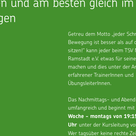
en und am besten gleich i
egen
Getreu dem Motto „jeder Schri
Bewegung ist besser als auf 
sitzen!“ kann jeder beim TSV
Ramstadt e.V. etwas für seine
machen und dies unter der An
erfahrener TrainerInnen und 
ÜbungsleiterInnen. 
Das Nachmittags- und Abend-
umfangreich und beginnt mit
Woche - montags von 19:15
unter der Kursleitung v
Uhr 
Wer tagsüber keine rechte Zeit