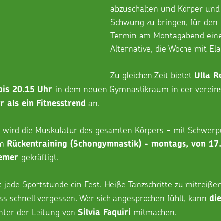
abzuschalten und Körper und K
Schwung zu bringen, für den i
Termin am Montagabend eine
Alternative, die Woche mit Ela
Zu gleichen Zeit bietet 
Ulla R
in dem neuen Gymnastikraum in der verein
is 20.15 Uhr 
 an.
 als ein Fitnesstrend
k wird die Muskulatur des gesamten Körpers - mit Schwerpu
m 
Rückentraining (Schongymnastik) - montags, von 17.
gekräftigt.
emer 
st jede Sportstunde ein Fest. Heiße Tanzschritte zu mitreiße
ess schnell vergessen. Wer sich angesprochen fühlt, kann 
di
nter der Leitung von 
 mitmachen.
Silvia Faquiri