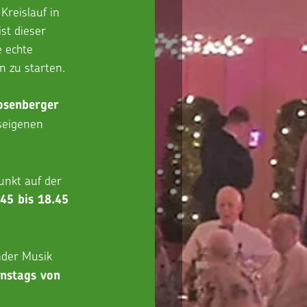
reislauf in 
st dieser 
 echte 
n zu starten. 
osenberger 
seigenen 
nkt auf der 
45 bis 18.45 
nder Musik 
enstags von 