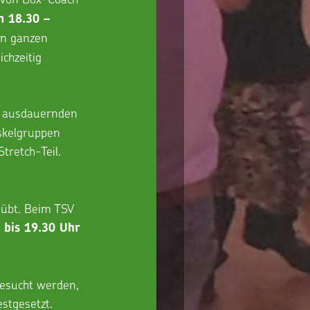
n 18.30 – 
en ganzen 
chzeitig 
 ausdauernden 
skelgruppen 
tretch-Teil.
 
übt. Beim TSV 
 bis 19.30 Uhr 
besucht werden, 
estgesetzt. 