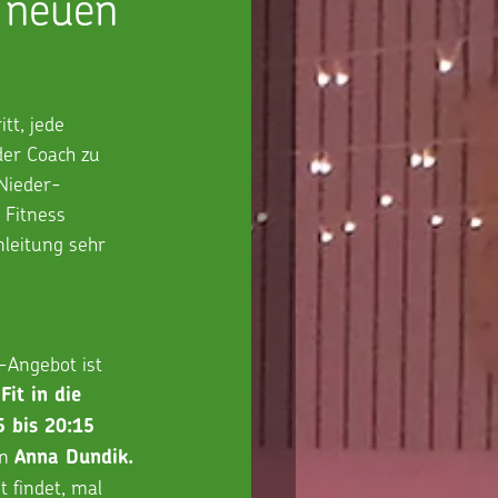
m neuen
tt, jede 
der Coach zu 
 Nieder-
 Fitness 
leitung sehr 
Angebot ist 
 
Fit in die 
 bis 20:15 
on
 Anna Dundik. 
 findet, mal 