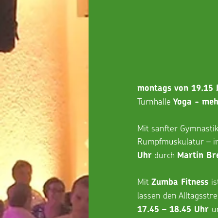
montags von 19.15 b
Turnhalle 
Yoga - mehr
Mit sanfter Gymnasti
Rumpfmuskulatur – i
 durch 
Uhr
Martin Br
Mit 
i
Zumba Fitness 
lassen den Alltagsstr
u
17.45 – 18.45 Uhr 