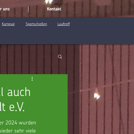
r uns
Kontakt
Karneval
Sportschießen
Lauftreff
l auch
 e.V.
ber 2024 wurden 
ieder sehr viele 