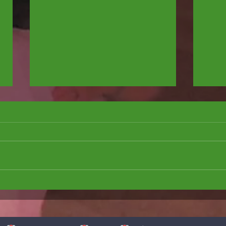
Putzfee/Putzelf gesucht
Tischt