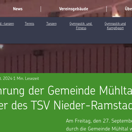
News
Vereinsgebäude
Übe
d -tanzen
Tennis
Tanzen
Gymnastik und
Gymnastik und
Fitness
Kampfsport
t. 2024
1 Min. Lesezeit
hrung der Gemeinde Mühlta
ler des TSV Nieder-Ramstadt
Am Freitag, den 27. Septem
durch die Gemeinde Mühltal w