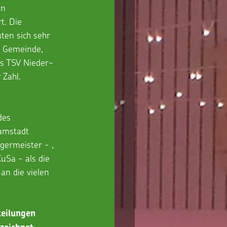
en 
t. Die 
ten sich sehr 
r Gemeinde, 
es TSV Nieder-
 Zahl.
des 
amstadt 
germeister - , 
uSa - als die 
n die vielen 
teilungen 