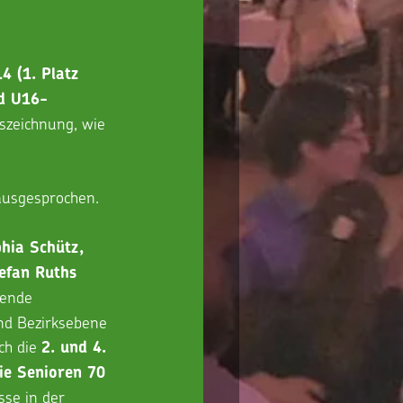
4 (1. Platz 
nd U16-
uszeichnung, wie 
ausgesprochen. 
hia Schütz, 
efan Ruths 
gende 
und Bezirksebene 
h die 
2. und 4. 
ie Senioren 70 
sse in der 