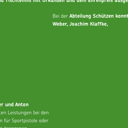
nd Tischtennis mit Urkunden und dem Ehrenpreis ausge
Bei der 
Abteilung Schützen konn
Weber, Joachim Klaffke,
er und Anton 
ten Leistungen bei den 
n für Sportpistole oder 
den bronzenen 