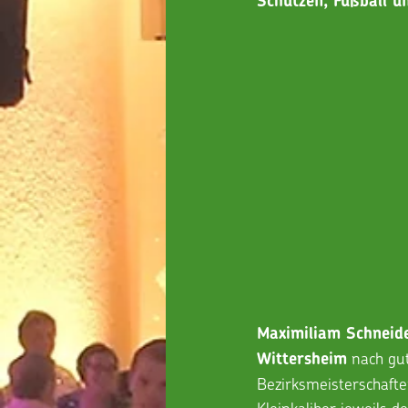
Schützen, Fußball u
Maximiliam Schneid
 nach gu
Wittersheim
Bezirksmeisterschafte
Kleinkaliber jeweils 