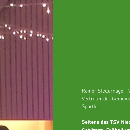
Rainer Steuernagel- V
Vertreter der Gemeind
Sportler.
Seitens des TSV Nie