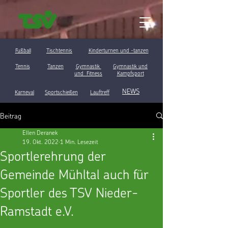
Fußball
Tischtennis
Kinderturnen und -tanzen
Tennis
Tanzen
Gymnastik
Gymnastik und
und Fitness
Kampfsport
NEWS
Karneval
Sportschießen
Lauftreff
Beitrag
Ellen Deranek
19. Okt. 2022
1 Min. Lesezeit
Sportlerehrung der
Gemeinde Mühltal auch für
Sportler des TSV Nieder-
Ramstadt e.V.