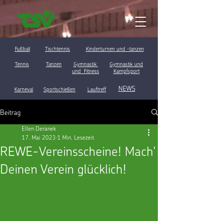
Fußball
Tischtennis
Kinderturnen und -tanzen
Tennis
Tanzen
Gymnastik
Gymnastik und
und Fitness
Kampfsport
NEWS
Karneval
Sportschießen
Lauftreff
Beitrag
Ellen Deranek
17. Mai 2023
1 Min. Lesezeit
REWE-Vereinsscheine! Mach'
Deinen Verein glücklich!