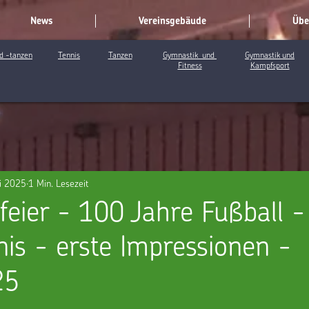
News
Vereinsgebäude
Übe
d -tanzen
Tennis
Tanzen
Gymnastik und
Gymnastik und
Fitness
Kampfsport
li 2025
1 Min. Lesezeit
feier - 100 Jahre Fußball -
nis - erste Impressionen -
25