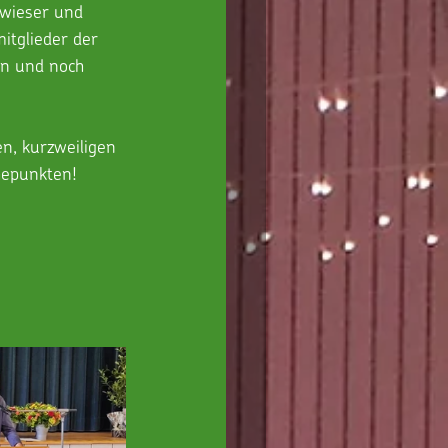
wieser und 
tglieder der 
en und noch 
en, kurzweiligen 
hepunkten!