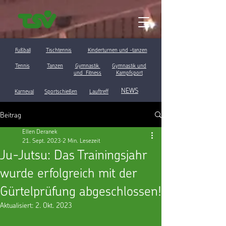
Fußball
Tischtennis
Kinderturnen und -tanzen
Tennis
Tanzen
Gymnastik
Gymnastik und
und Fitness
Kampfsport
NEWS
Karneval
Sportschießen
Lauftreff
Beitrag
Ellen Deranek
21. Sept. 2023
2 Min. Lesezeit
Ju-Jutsu: Das Trainingsjahr
wurde erfolgreich mit der
Gürtelprüfung abgeschlossen!
Aktualisiert:
2. Okt. 2023