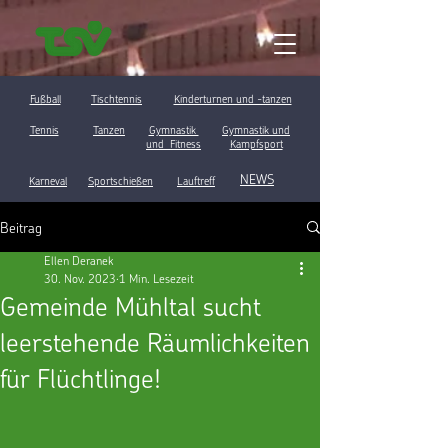
Fußball
Tischtennis
Kinderturnen und -tanzen
Tennis
Tanzen
Gymnastik
Gymnastik und
und Fitness
Kampfsport
NEWS
Karneval
Sportschießen
Lauftreff
Beitrag
Ellen Deranek
30. Nov. 2023
1 Min. Lesezeit
Gemeinde Mühltal sucht
leerstehende Räumlichkeiten
für Flüchtlinge!