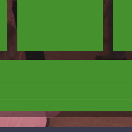
Putzfee/Putzelf gesucht
Tischt