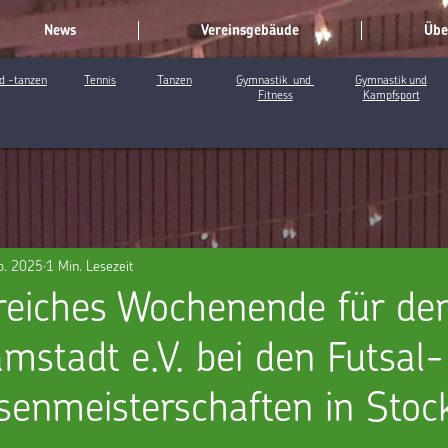
News
Vereinsgebäude
Übe
d -tanzen
Tennis
Tanzen
Gymnastik und
Gymnastik und
Fitness
Kampfsport
b. 2025
1 Min. Lesezeit
greiches Wochenende für de
mstadt e.V. bei den Futsal-
senmeisterschaften in Stoc