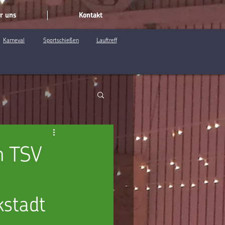
r uns
Kontakt
Karneval
Sportschießen
Lauftreff
n TSV
kstadt