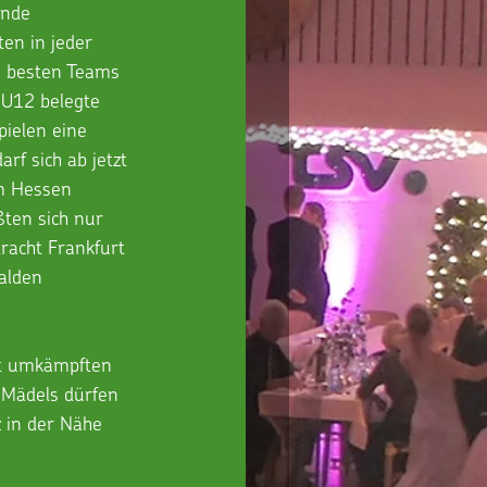
nde 
en in jeder 
6 besten Teams 
 U12 belegte 
ielen eine 
arf sich ab jetzt 
m Hessen 
ten sich nur 
racht Frankfurt 
alden 
rt umkämpften 
 Mädels dürfen 
 in der Nähe 