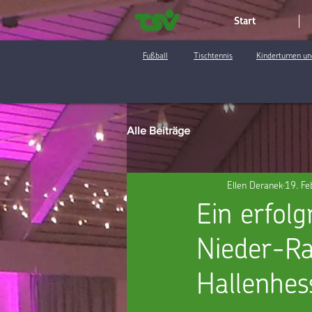
Start
Fußball
Tischtennis
Kinderturnen un
Alle Beiträge
Ellen Deranek
19. Fe
Ein erfol
Nieder-Ra
Hallenhes