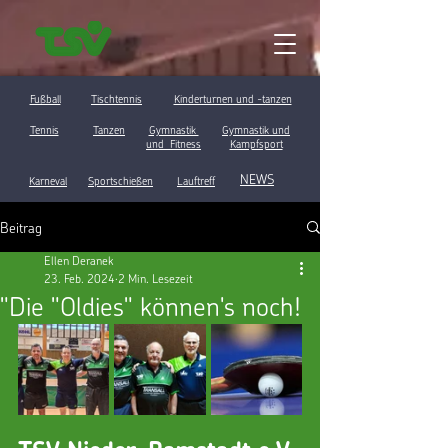
Fußball
Tischtennis
Kinderturnen und -tanzen
Tennis
Tanzen
Gymnastik
Gymnastik und
und Fitness
Kampfsport
NEWS
Karneval
Sportschießen
Lauftreff
Beitrag
Ellen Deranek
23. Feb. 2024
2 Min. Lesezeit
"Die "Oldies" können's noch!