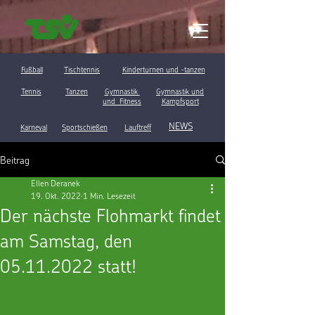
Fußball
Tischtennis
Kinderturnen und -tanzen
Tennis
Tanzen
Gymnastik
Gymnastik und
und Fitness
Kampfsport
NEWS
Karneval
Sportschießen
Lauftreff
Beitrag
Ellen Deranek
19. Okt. 2022
1 Min. Lesezeit
Der nächste Flohmarkt findet
am Samstag, den
05.11.2022 statt!