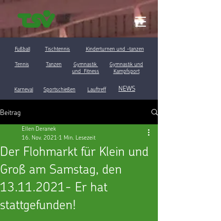
Fußball
Tischtennis
Kinderturnen und -tanzen
Tennis
Tanzen
Gymnastik
Gymnastik und
und Fitness
Kampfsport
NEWS
Karneval
Sportschießen
Lauftreff
Beitrag
Ellen Deranek
16. Nov. 2021
1 Min. Lesezeit
Der Flohmarkt für Klein und
Groß am Samstag, den
13.11.2021- Er hat
stattgefunden!