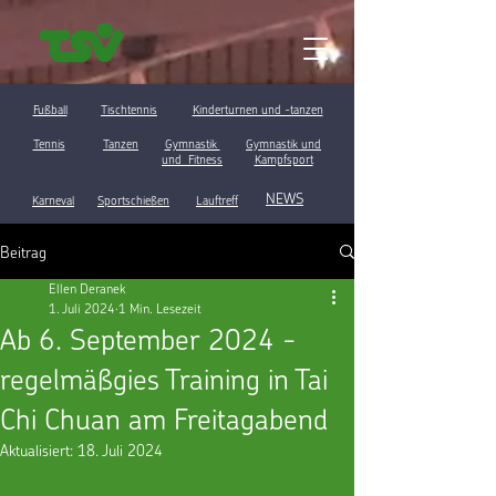
Fußball
Tischtennis
Kinderturnen und -tanzen
Tennis
Tanzen
Gymnastik
Gymnastik und
und Fitness
Kampfsport
NEWS
Karneval
Sportschießen
Lauftreff
Beitrag
Ellen Deranek
1. Juli 2024
1 Min. Lesezeit
Ab 6. September 2024 -
regelmäßgies Training in Tai
Chi Chuan am Freitagabend
Aktualisiert:
18. Juli 2024